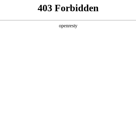
产品及服务
行业解决方案
合作伙伴
投资者关系
简称“z6com尊龙数码”、“我们”和“我们的”）深知隐私对您的重要性
》（下文简称“本政策”）。本政策阐述了z6com尊龙数码如何处理您的个人数
com尊龙数码在补充政策中，或者在收集数据时提供的通知中发布。
：