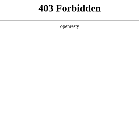
产品及服务
行业解决方案
合作伙伴
投资者关系
荣膺2025年度科技价值上市公司
经济报道承办的南方财经论坛2025年会在广州成功举行。论坛期间，z6co
”奖项。