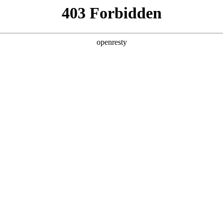
产品及服务
行业解决方案
合作伙伴
投资者关系
om尊龙数码联手京东共推“灵觅”新势力品牌
在京东助力下联手孵化的品牌——“灵觅”笔记本电脑在世界人工智能大会（WAIC
面的优势能力，开启国潮AIPC的一次全新探索。